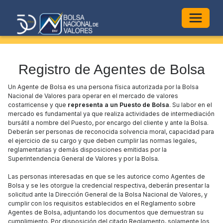
Alterna
Registro de Agentes de Bolsa
​​Un Agente de Bolsa es una persona física autorizada por la Bolsa
Nacional de Valores para operar en el mercado de valores
costarricense y que
r
epresenta a un Puesto de Bolsa
. Su labor en el
mercado es fundamental ya que realiza actividades de intermediación
bursátil a nombre del Puesto, por encargo del cliente y ante la Bolsa.
Deberán ser personas de reconocida solvencia moral, capacidad para
el ejercicio de su cargo y que deben cumplir las normas legales,
reglamentarias y demás disposiciones emitidas por la
Superintendencia General de Valores y por la Bolsa.
Las personas interesadas en que se les autorice como Agentes de
Bolsa y se les otorgue la credencial respectiva, deberán presentar la
solicitud ante la Dirección General de la Bolsa Nacional de Valores, y
cumplir con los requisitos establecidos en el Reglamento sobre
Agentes de Bolsa, adjuntando los documentos que demuestran su
cumplimiento. Por disposición del citado Reglamento, solamente los