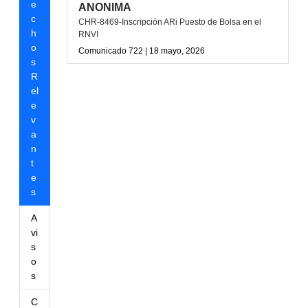
e
ANONIMA
c
CHR-8469-Inscripción ARi Puesto de Bolsa en el
h
RNVI
o
Comunicado 722 | 18 mayo, 2026
s
R
el
e
v
a
n
t
e
s
A
vi
s
o
s
C