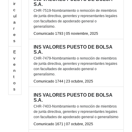
ir
S.A.
c
CHR-7519-Nombramiento o remoción de miembros
ul
de junta directiva, gerentes y representantes legales
con facultades de apoderado general o
a
generalísimo.
r
Comunicado 1793 | 05 noviembre, 2025
e
s
INS VALORES PUESTO DE BOLSA
E
S.A.
v
CHR-7479-Nombramiento o remoción de miembros
de junta directiva, gerentes y representantes legales
e
con facultades de apoderado general o
n
generalísimo.
t
Comunicado 1744 | 23 octubre, 2025
o
s
INS VALORES PUESTO DE BOLSA
S.A.
CHR-7403-Nombramiento o remoción de miembros
de junta directiva, gerentes y representantes legales
con facultades de apoderado general o generalísimo
Comunicado 1671 | 07 octubre, 2025