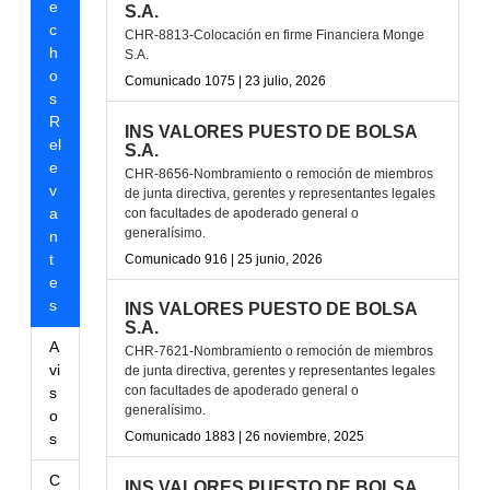
e
S.A.
c
CHR-8813-Colocación en firme Financiera Monge
h
S.A.
o
Comunicado 1075 | 23 julio, 2026
s
R
INS VALORES PUESTO DE BOLSA
el
S.A.
e
CHR-8656-Nombramiento o remoción de miembros
v
de junta directiva, gerentes y representantes legales
a
con facultades de apoderado general o
generalísimo.
n
t
Comunicado 916 | 25 junio, 2026
e
s
INS VALORES PUESTO DE BOLSA
S.A.
A
CHR-7621-Nombramiento o remoción de miembros
vi
de junta directiva, gerentes y representantes legales
con facultades de apoderado general o
s
generalísimo.
o
Comunicado 1883 | 26 noviembre, 2025
s
C
INS VALORES PUESTO DE BOLSA