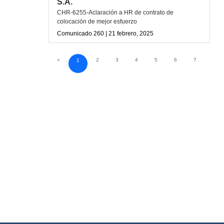
S.A.
CHR-6255-Aclaración a HR de contrato de
colocación de mejor esfuerzo
Comunicado 260 | 21 febrero, 2025
«
2
3
4
5
6
7
8
1