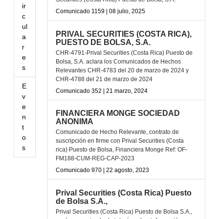
ir
Comunicado 1159 | 08 julio, 2025
c
ul
PRIVAL SECURITIES (COSTA RICA),
a
PUESTO DE BOLSA, S.A.
r
CHR-4791-Prival Securities (Costa Rica) Puesto de
e
Bolsa, S.A. aclara los Comunicados de Hechos
s
Relevantes CHR-4783 del 20 de marzo de 2024 y
CHR-4788 del 21 de marzo de 2024
E
Comunicado 352 | 21 marzo, 2024
v
e
FINANCIERA MONGE SOCIEDAD
n
ANONIMA
t
Comunicado de Hecho Relevante, contrato de
o
suscripción en firme con Prival Securities (Costa
s
rica) Puesto de Bolsa, Financiera Monge Ref: OF-
FM188-CUM-REG-CAP-2023
Comunicado 970 | 22 agosto, 2023
Prival Securities (Costa Rica) Puesto
de Bolsa S.A.,
Prival Securities (Costa Rica) Puesto de Bolsa S.A.,