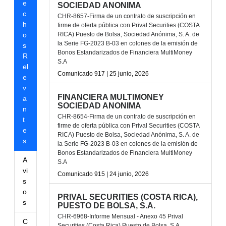
e
SOCIEDAD ANONIMA
c
CHR-8657-Firma de un contrato de suscripción en
h
firme de oferta pública con Prival Securities (COSTA
o
RICA) Puesto de Bolsa, Sociedad Anónima, S. A. de
la Serie FG-2023 B-03 en colones de la emisión de
s
Bonos Estandarizados de Financiera MultiMoney
R
S.A
el
Comunicado 917 | 25 junio, 2026
e
v
FINANCIERA MULTIMONEY
a
SOCIEDAD ANONIMA
n
CHR-8654-Firma de un contrato de suscripción en
t
firme de oferta pública con Prival Securities (COSTA
e
RICA) Puesto de Bolsa, Sociedad Anónima, S. A. de
s
la Serie FG-2023 B-03 en colones de la emisión de
Bonos Estandarizados de Financiera MultiMoney
A
S.A
vi
Comunicado 915 | 24 junio, 2026
s
o
PRIVAL SECURITIES (COSTA RICA),
s
PUESTO DE BOLSA, S.A.
CHR-6968-Informe Mensual - Anexo 45 Prival
C
Securities (Costa Rica) Puesto de Bolsa, S.A.