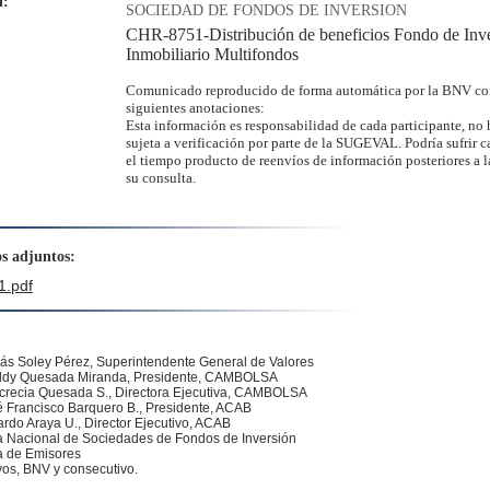
d:
SOCIEDAD DE FONDOS DE INVERSION
CHR-8751-Distribución de beneficios Fondo de Inv
:
Inmobiliario Multifondos
Comunicado reproducido de forma automática por la BNV co
siguientes anotaciones:
Esta información es responsabilidad de cada participante, no 
sujeta a verificación por parte de la SUGEVAL. Podría sufrir 
el tiempo producto de reenvíos de información posteriores a l
su consulta.
s adjuntos:
.pdf
ás Soley Pérez
, Superintendente General de Valores
dy Quesada Miranda, Presidente, CAMBOLSA
ucrecia Quesada S., Directora Ejecutiva, CAMBOLSA
 Francisco Barquero B., Presidente, ACAB
rdo Araya U., Director Ejecutivo, ACAB
 Nacional de Sociedades de Fondos de Inversión
 de Emisores
vos, BNV y consecutivo.