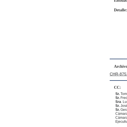
Entida
Detalle
Archivo
CHR-8751
CC:
Sr.
Tom
Sr.
Fred
Sra
. L
Sr.
José
Sr.
Gera
Cámara
Cámara
Ejecuti