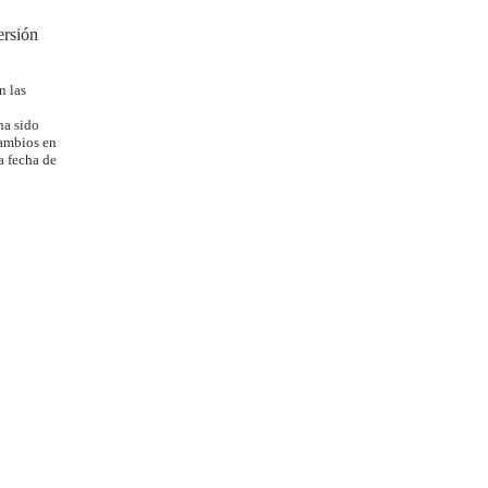
ersión
n las
ha sido
cambios en
a fecha de