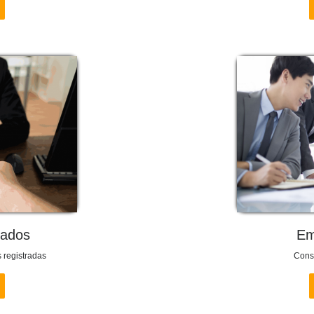
rados
Em
 registradas
Consu