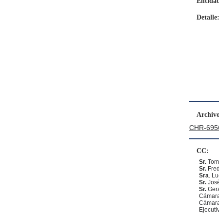
Entida
Detalle
Archivo
CHR-6956
CC:
Sr.
Tom
Sr.
Fred
Sra
. L
Sr.
José
Sr.
Gera
Cámara
Cámara
Ejecuti