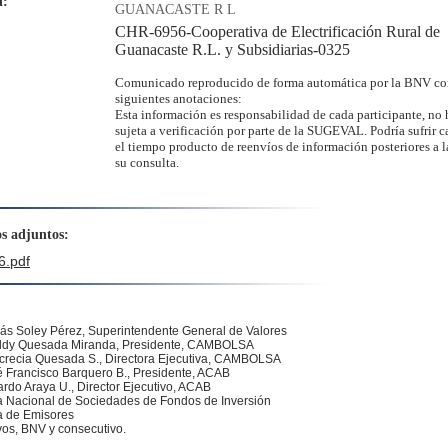
d:
GUANACASTE R L
CHR-6956-Cooperativa de Electrificación Rural de
:
Guanacaste R.L. y Subsidiarias-0325
Comunicado reproducido de forma automática por la BNV co
siguientes anotaciones:
Esta información es responsabilidad de cada participante, no 
sujeta a verificación por parte de la SUGEVAL. Podría sufrir 
el tiempo producto de reenvíos de información posteriores a l
su consulta.
s adjuntos:
.pdf
ás Soley Pérez
, Superintendente General de Valores
dy Quesada Miranda, Presidente, CAMBOLSA
ucrecia Quesada S., Directora Ejecutiva, CAMBOLSA
 Francisco Barquero B., Presidente, ACAB
rdo Araya U., Director Ejecutivo, ACAB
 Nacional de Sociedades de Fondos de Inversión
 de Emisores
vos, BNV y consecutivo.