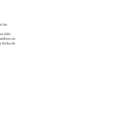
n las
ha sido
cambios en
a fecha de