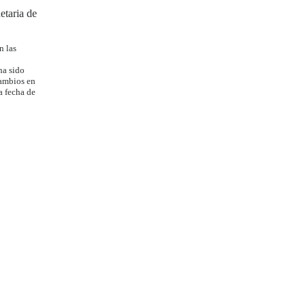
taria de
n las
ha sido
cambios en
a fecha de