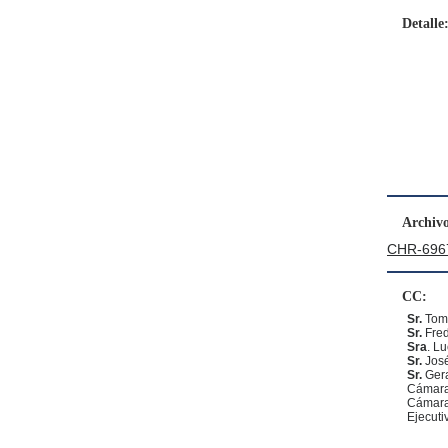
Detalle
Archivo
CHR-6967
CC:
Sr.
Tom
Sr.
Fred
Sra
. L
Sr.
José
Sr.
Gera
Cámara
Cámara
Ejecuti