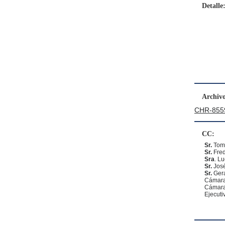
Detalle
Archivo
CHR-8559
CC:
Sr.
Tom
Sr.
Fred
Sra
. L
Sr.
José
Sr.
Gera
Cámara
Cámara
Ejecuti