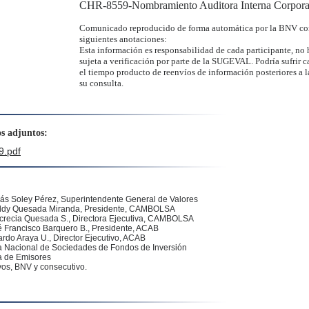
CHR-8559-Nombramiento Auditora Interna Corpora
:
Comunicado reproducido de forma automática por la BNV co
siguientes anotaciones:
Esta información es responsabilidad de cada participante, no 
sujeta a verificación por parte de la SUGEVAL. Podría sufrir 
el tiempo producto de reenvíos de información posteriores a l
su consulta.
s adjuntos:
.pdf
ás Soley Pérez
, Superintendente General de Valores
dy Quesada Miranda, Presidente, CAMBOLSA
ucrecia Quesada S., Directora Ejecutiva, CAMBOLSA
 Francisco Barquero B., Presidente, ACAB
rdo Araya U., Director Ejecutivo, ACAB
 Nacional de Sociedades de Fondos de Inversión
 de Emisores
vos, BNV y consecutivo.