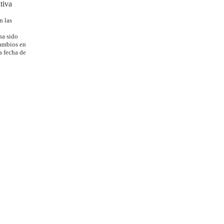
tiva
n las
ha sido
cambios en
a fecha de