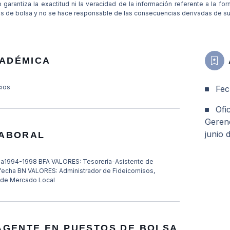
 garantiza la exactitud ni la veracidad de la información referente a la f
es de bolsa y no se hace responsable de las consecuencias derivadas de su
ADÉMICA
cios
Fech
Ofic
Geren
junio 
LABORAL
1994-1998 BFA VALORES: Tesorería-Asistente de
 fecha BN VALORES: Administrador de Fideicomisos,
r de Mercado Local
 AGENTE EN PUESTOS DE BOLSA